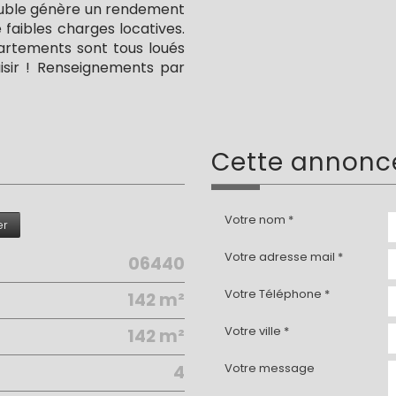
meuble génère un rendement
faibles charges locatives.
partements sont tous loués
aisir ! Renseignements par
cette annon
Votre nom *
er
Votre adresse mail *
06440
Votre Téléphone *
142 m²
Votre ville *
142 m²
Votre message
4