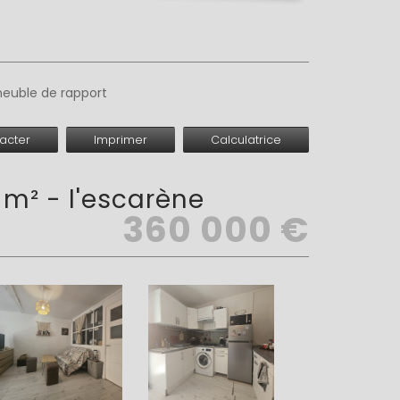
euble de rapport
acter
Imprimer
Calculatrice
m² - l'escarène
360 000
€