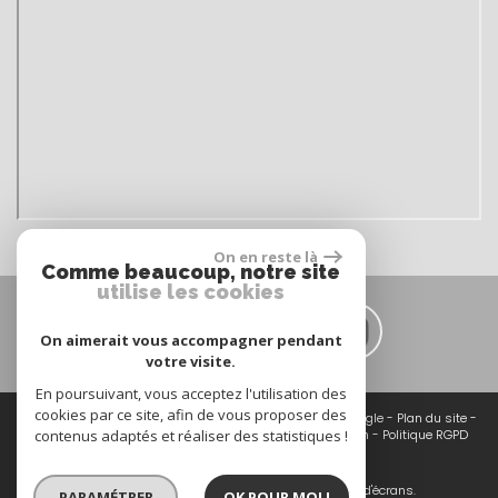
On en reste là
Comme beaucoup, notre site
utilise les cookies
Nous suivre sur
On aimerait vous accompagner pendant
votre visite.
En poursuivant, vous acceptez l'utilisation des
cookies par ce site, afin de vous proposer des
© 2026 | Tous droits réservés | Traduction powered by Google -
Plan du site
-
Mentions légales
contenus adaptés et réaliser des statistiques !
-
Nos honoraires
-
Partenaires
-
Admin
-
Politique RGPD
Site internet compatible multi-supports,
un seul site adaptable à tous les types d'écrans.
PARAMÉTRER
OK POUR MOI !